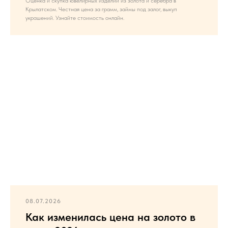
Оценка и скупка ювелирных изделий из золота и серебра в
Крылатском. Честная цена за грамм, займы под залог, выкуп
украшений. Узнайте стоимость онлайн.
08.07.2026
Как изменилась цена на золото в