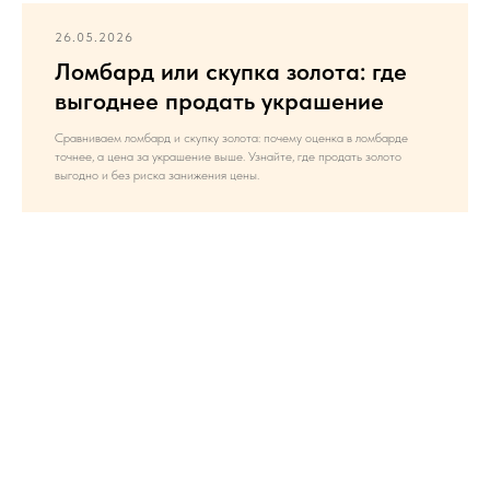
26.05.2026
Ломбард или скупка золота: где
выгоднее продать украшение
Сравниваем ломбард и скупку золота: почему оценка в ломбарде
точнее, а цена за украшение выше. Узнайте, где продать золото
выгодно и без риска занижения цены.