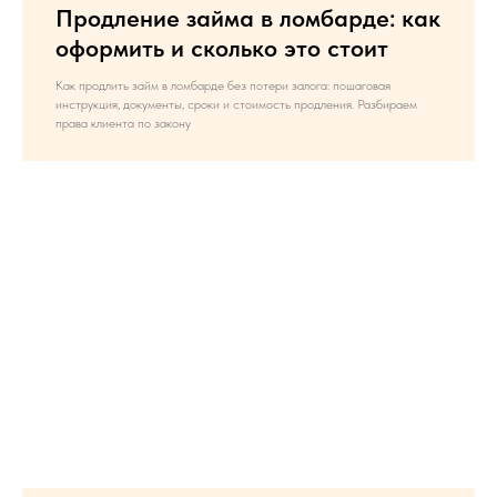
Продление займа в ломбарде: как
оформить и сколько это стоит
Как продлить займ в ломбарде без потери залога: пошаговая
инструкция, документы, сроки и стоимость продления. Разбираем
права клиента по закону