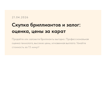
21.04.2026
Скупка бриллиантов и залог:
оценка, цены за карат
Продайте или заложите бриллианты выгодно. Профессиональная
оценка геммолога, высокие цены, мгновенная выплата. Узнайте
стоимость за 15 минут!