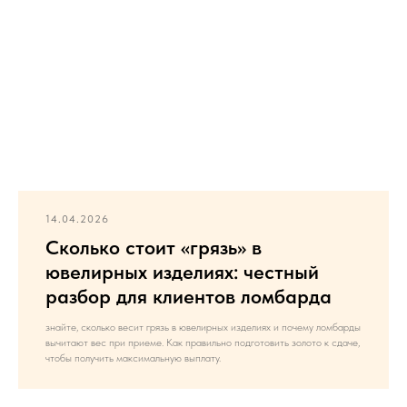
14.04.2026
Сколько стоит «грязь» в
ювелирных изделиях: честный
разбор для клиентов ломбарда
знайте, сколько весит грязь в ювелирных изделиях и почему ломбарды
вычитают вес при приеме. Как правильно подготовить золото к сдаче,
чтобы получить максимальную выплату.