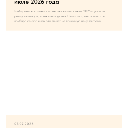
июле 2026 года
Разбираем, как менялась цена на золото в июле 2026 года — от
рекордов января до текущего уровня. Стоит ли сдавать золото в
ломбард сейчас и как это влияет на приёмную цену за грамм.
07.07.2026