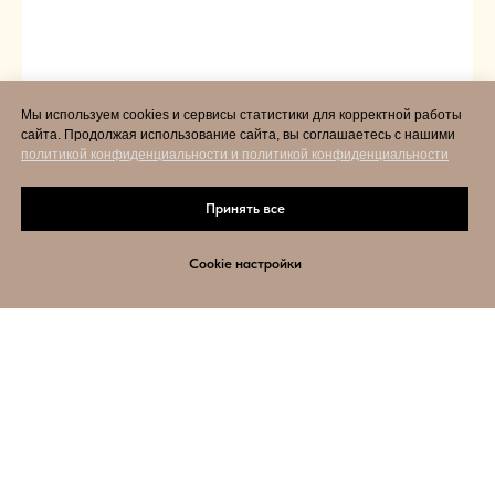
Мы используем cookies и сервисы статистики для корректной работы
сайта. Продолжая использование сайта, вы соглашаетесь с нашими
политикой конфиденциальности и политикой конфиденциальности
Принять все
Cookie настройки
Главная
Статьи
Контакты
Позвонить
© 2026 Ломбард, ООО "Ломбард Осенний Бульвар "
ИНН 9731094988
b
y
TD
s
tudio