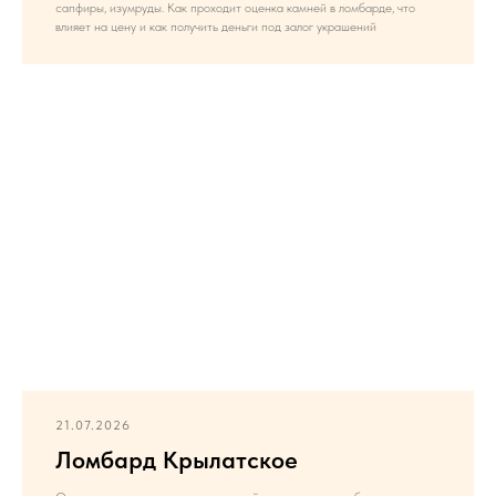
сапфиры, изумруды. Как проходит оценка камней в ломбарде, что
влияет на цену и как получить деньги под залог украшений
21.07.2026
Ломбард Крылатское