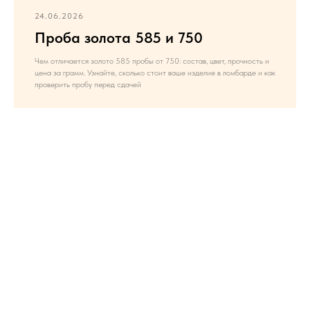
24.06.2026
Проба золота 585 и 750
Чем отличается золото 585 пробы от 750: состав, цвет, прочность и
цена за грамм. Узнайте, сколько стоит ваше изделие в ломбарде и как
проверить пробу перед сдачей