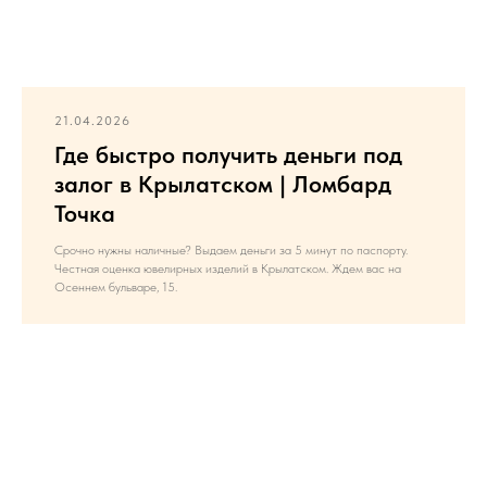
21.04.2026
Где быстро получить деньги под
залог в Крылатском | Ломбард
Точка
Срочно нужны наличные? Выдаем деньги за 5 минут по паспорту.
Честная оценка ювелирных изделий в Крылатском. Ждем вас на
Осеннем бульваре, 15.