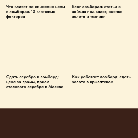
Что влияет на снижение цены
Блог ломбарда: статьи о
в ломбарде: 10 ключевых
займах под залог, оценке
факторов
золота и техники
Сдать серебро в ломбард:
Как работает ломбард: сдать
цена за грамм, прием
золото в крылатском
столового серебра в Москве